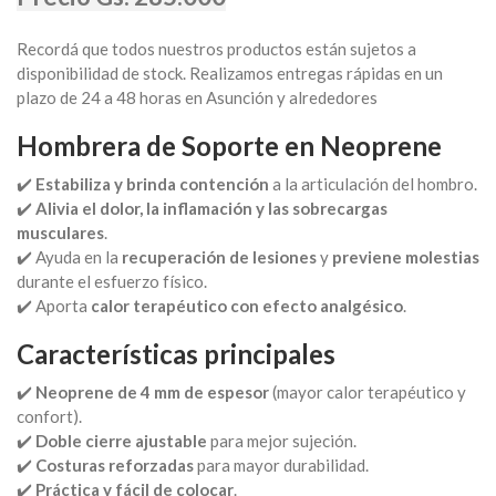
Recordá que todos nuestros productos están sujetos a
disponibilidad de stock. Realizamos entregas rápidas en un
plazo de 24 a 48 horas en Asunción y alrededores
Hombrera de Soporte en Neoprene
✔️
Estabiliza y brinda contención
a la articulación del hombro.
✔️
Alivia el dolor, la inflamación y las sobrecargas
musculares
.
✔️ Ayuda en la
recuperación de lesiones
y
previene molestias
durante el esfuerzo físico.
✔️ Aporta
calor terapéutico con efecto analgésico
.
Características principales
✔️
Neoprene de 4 mm de espesor
(mayor calor terapéutico y
confort).
✔️
Doble cierre ajustable
para mejor sujeción.
✔️
Costuras reforzadas
para mayor durabilidad.
✔️
Práctica y fácil de colocar
.