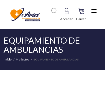
Toggle
navigat
Acceder
Carrito
EQUIPAMIENTO DE
AMBULANCIAS
Inicio
Productos
EQUIPAMIENTO DE AMBULANCIAS