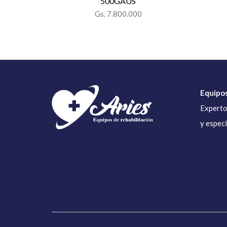
500GAUS
Gs. 7.800.000
Equipos
Experto
y espec