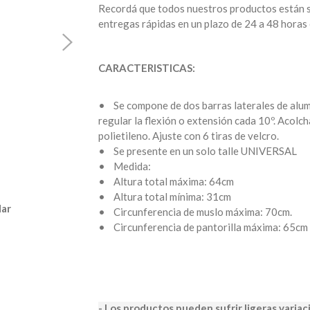
Recordá que todos nuestros productos están su
entregas rápidas en un plazo de 24 a 48 horas
CARACTERISTICAS:
• Se compone de dos barras laterales de alumi
regular la flexión o extensión cada 10º. Acol
polietileno. Ajuste con 6 tiras de velcro.
• Se presente en un solo talle UNIVERSAL
• Medida:
• Altura total máxima: 64cm
• Altura total mínima: 31cm
dar
• Circunferencia de muslo máxima: 70cm.
• Circunferencia de pantorilla máxima: 65cm
- Los productos pueden sufrir ligeras variac